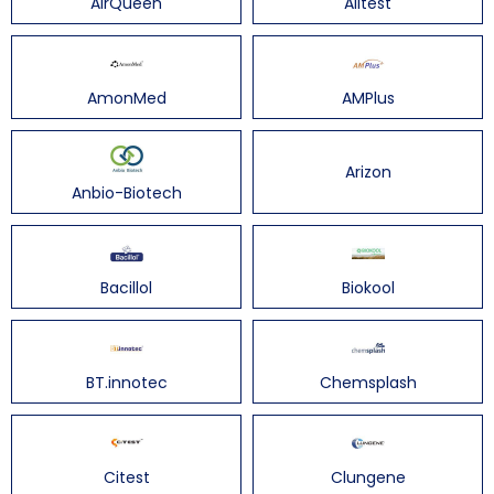
AirQueen
Alltest
AmonMed
AMPlus
Arizon
Anbio-Biotech
Bacillol
Biokool
BT.innotec
Chemsplash
Citest
Clungene