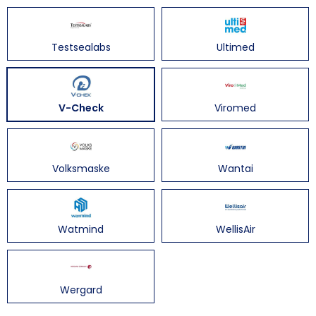
Testsealabs
Ultimed
V-Check
Viromed
Volksmaske
Wantai
Watmind
WellisAir
Wergard