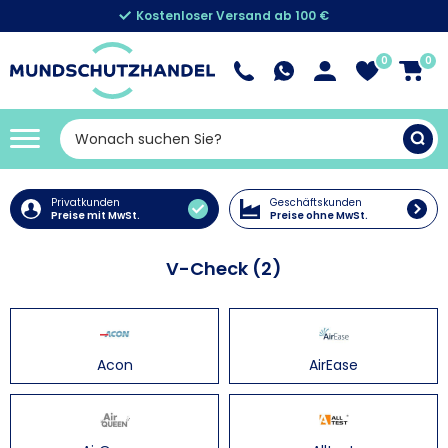
Kostenloser Versand ab 100 €
0
0
Privatkunden
Geschäftskunden
Preise mit MwSt.
Preise ohne MwSt.
V-Check (2)
Acon
AirEase