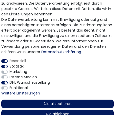
Hiermit bestätige ich, dass ich die
Daten­schutz­erklärung
gelesen habe.
zu analysieren. Die Datenverarbeitung erfolgt erst durch
Meine Einwilligung kann ich jederzeit widerrufen.
gesetzte Cookies. Wir teilen diese Daten mit Dritten, die wir in
den Einstellungen benennen.
Die Datenverarbeitung kann mit Einwilligung oder aufgrund
eines berechtigten Interesses erfolgen. Die Zustimmung kann
erteilt oder abgelehnt werden. Es besteht das Recht, nicht
Bezahlung & Versand
einzuwilligen und die Einwilligung zu einem späteren Zeitpunkt
zu ändern oder zu widerrufen. Weitere Informationen zur
Wir bieten Ihnen viele Möglichkeiten einer sicheren
Verwendung personenbezogener Daten und den Diensten
Bezahlung.
erklären wir in unserer
Daten­schutz­erklärung
.
Essenziell
Statistik
Marketing
Externe Medien
DHL Wunschzustellung
Funktional
* Gilt für Lieferungen innerhalb Deutschlands
© 2026 Gomer Trading GmbH / Alle Rechte vorbehalten.
Weitere Einstellungen
Alle akzeptieren
Alle ablehnen