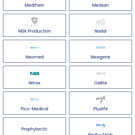
Medrhein
Medsan
MSK Production
Nadal
Neomed
Newgene
Nitras
Oxilite
Pico-Medical
Pluslife
Prophylactic
Realy-Tech