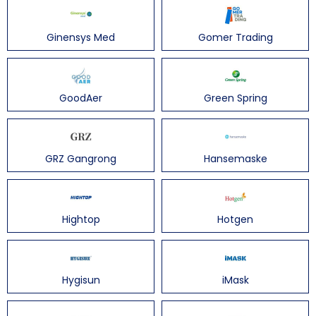
Ginensys Med
Gomer Trading
GoodAer
Green Spring
GRZ Gangrong
Hansemaske
Hightop
Hotgen
Hygisun
iMask