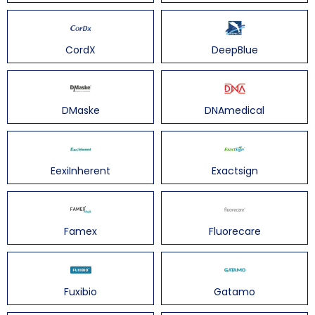
CordX
DeepBlue
DMaske
DNAmedical
EexiInherent
Exactsign
Famex
Fluorecare
Fuxibio
Gatamo