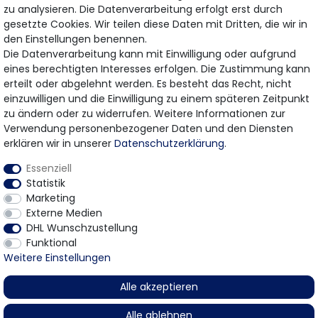
Hiermit bestätige ich, dass ich die
Daten­schutz­erklärung
gelesen habe.
zu analysieren. Die Datenverarbeitung erfolgt erst durch
Meine Einwilligung kann ich jederzeit widerrufen.
gesetzte Cookies. Wir teilen diese Daten mit Dritten, die wir in
den Einstellungen benennen.
Die Datenverarbeitung kann mit Einwilligung oder aufgrund
eines berechtigten Interesses erfolgen. Die Zustimmung kann
erteilt oder abgelehnt werden. Es besteht das Recht, nicht
Bezahlung & Versand
einzuwilligen und die Einwilligung zu einem späteren Zeitpunkt
zu ändern oder zu widerrufen. Weitere Informationen zur
Wir bieten Ihnen viele Möglichkeiten einer sicheren
Verwendung personenbezogener Daten und den Diensten
Bezahlung.
erklären wir in unserer
Daten­schutz­erklärung
.
Essenziell
Statistik
Marketing
Externe Medien
DHL Wunschzustellung
Funktional
* Gilt für Lieferungen innerhalb Deutschlands
© 2026 Gomer Trading GmbH / Alle Rechte vorbehalten.
Weitere Einstellungen
Alle akzeptieren
Alle ablehnen