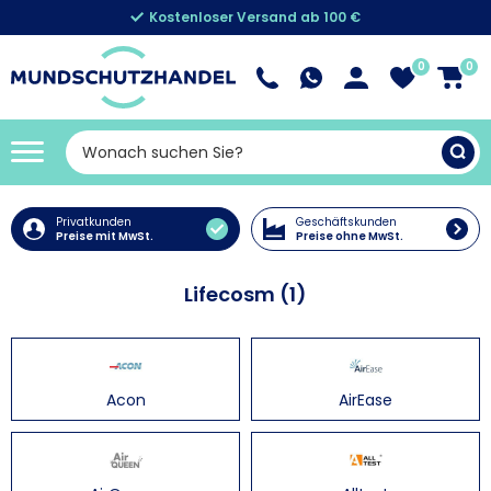
Kostenloser Versand ab 100 €
0
0
Privatkunden
Geschäftskunden
Preise mit MwSt.
Preise ohne MwSt.
Lifecosm (1)
Acon
AirEase