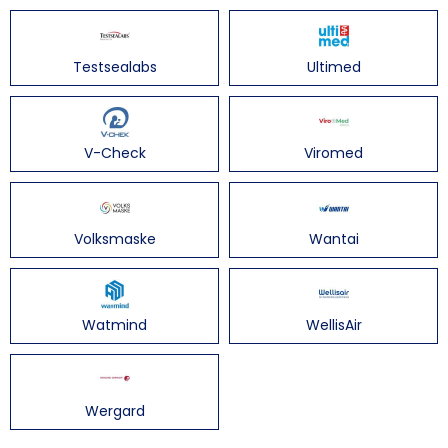
Testsealabs
Ultimed
V-Check
Viromed
Volksmaske
Wantai
Watmind
WellisAir
Wergard