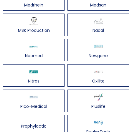
Medrhein
Medsan
MSK Production
Nadal
Neomed
Newgene
Nitras
Oxilite
Pico-Medical
Pluslife
Prophylactic
Realy-Tech