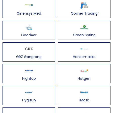
Ginensys Med
Gomer Trading
GoodAer
Green Spring
GRZ Gangrong
Hansemaske
Hightop
Hotgen
Hygisun
iMask