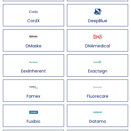
CordX
DeepBlue
DMaske
DNAmedical
EexiInherent
Exactsign
Famex
Fluorecare
Fuxibio
Gatamo