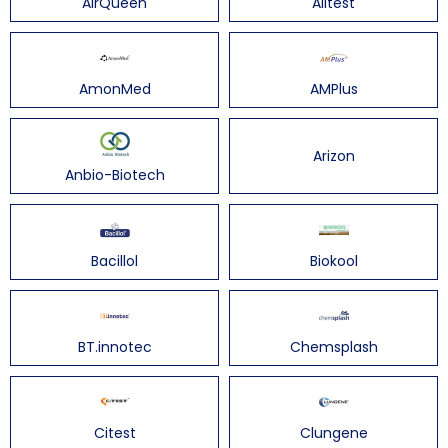
AirQueen
Alltest
AmonMed
AMPlus
Arizon
Anbio-Biotech
Bacillol
Biokool
BT.innotec
Chemsplash
Citest
Clungene