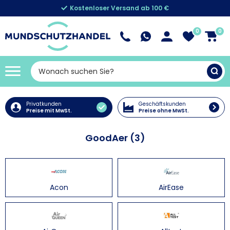
Kostenloser Versand ab 100 €
0
0
Privatkunden
Geschäftskunden
Preise mit MwSt.
Preise ohne MwSt.
GoodAer (3)
Acon
AirEase