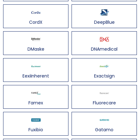
CordX
DeepBlue
DMaske
DNAmedical
EexiInherent
Exactsign
Famex
Fluorecare
Fuxibio
Gatamo