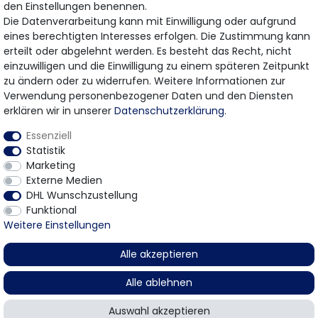
den Einstellungen benennen.
Die Datenverarbeitung kann mit Einwilligung oder aufgrund
eines berechtigten Interesses erfolgen. Die Zustimmung kann
erteilt oder abgelehnt werden. Es besteht das Recht, nicht
Bezahlung & Versand
einzuwilligen und die Einwilligung zu einem späteren Zeitpunkt
zu ändern oder zu widerrufen. Weitere Informationen zur
Wir bieten Ihnen viele Möglichkeiten einer sicheren
Verwendung personenbezogener Daten und den Diensten
Bezahlung.
erklären wir in unserer
Daten­schutz­erklärung
.
Essenziell
Statistik
Marketing
Externe Medien
DHL Wunschzustellung
Funktional
* Gilt für Lieferungen innerhalb Deutschlands
© 2026 Gomer Trading GmbH / Alle Rechte vorbehalten.
Weitere Einstellungen
Alle akzeptieren
Alle ablehnen
Filter
Auswahl akzeptieren