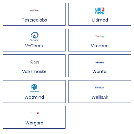
Testsealabs
Ultimed
V-Check
Viromed
Volksmaske
Wantai
Watmind
WellisAir
Wergard