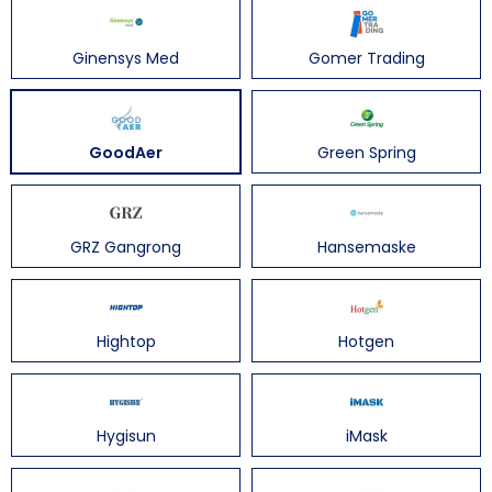
Ginensys Med
Gomer Trading
GoodAer
Green Spring
GRZ Gangrong
Hansemaske
Hightop
Hotgen
Hygisun
iMask