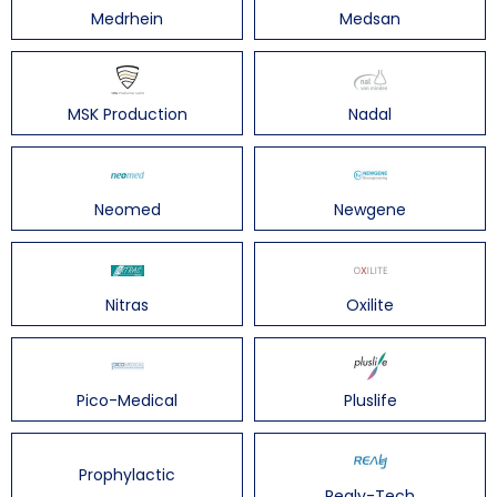
Medrhein
Medsan
MSK Production
Nadal
Neomed
Newgene
Nitras
Oxilite
Pico-Medical
Pluslife
Prophylactic
Realy-Tech