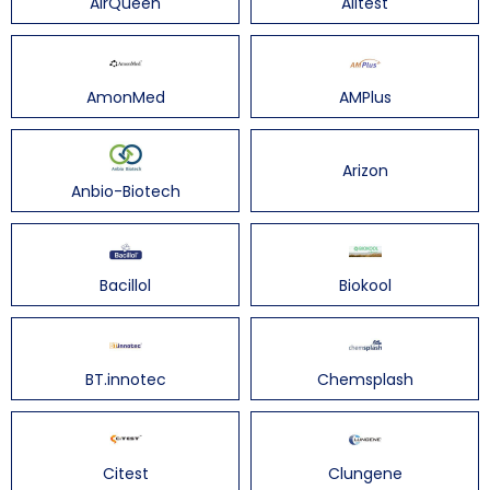
AirQueen
Alltest
AmonMed
AMPlus
Arizon
Anbio-Biotech
Bacillol
Biokool
BT.innotec
Chemsplash
Citest
Clungene