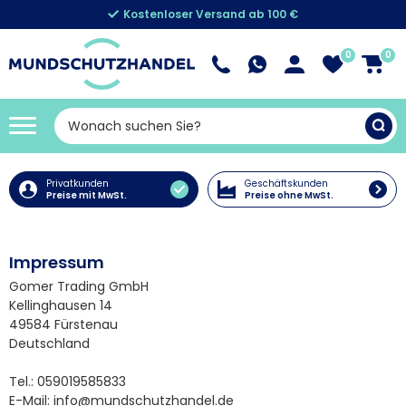
Kostenloser Versand ab 100 €
0
0
Privatkunden
Geschäftskunden
Preise mit MwSt.
Preise ohne MwSt.
Impressum
Gomer Trading GmbH
Kellinghausen 14
49584 Fürstenau
Deutschland
Tel.: 059019585833
E-Mail: info@mundschutzhandel.de