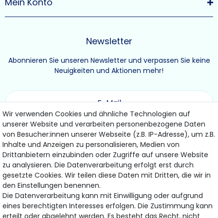
Mein Konto
Newsletter
Abonnieren Sie unseren Newsletter und verpassen Sie keine
Neuigkeiten und Aktionen mehr!
Wir verwenden Cookies und ähnliche Technologien auf
unserer Website und verarbeiten personenbezogene Daten
ABONNIEREN
von Besucher:innen unserer Webseite (z.B. IP-Adresse), um z.B.
Inhalte und Anzeigen zu personalisieren, Medien von
Drittanbietern einzubinden oder Zugriffe auf unsere Website
Hiermit bestätige ich, dass ich die
Daten­schutz­erklärung
gelesen habe.
zu analysieren. Die Datenverarbeitung erfolgt erst durch
Meine Einwilligung kann ich jederzeit widerrufen.
gesetzte Cookies. Wir teilen diese Daten mit Dritten, die wir in
den Einstellungen benennen.
Die Datenverarbeitung kann mit Einwilligung oder aufgrund
eines berechtigten Interesses erfolgen. Die Zustimmung kann
erteilt oder abgelehnt werden. Es besteht das Recht, nicht
Bezahlung & Versand