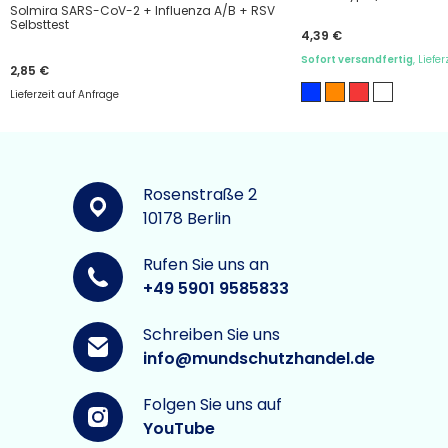
Solmira SARS-CoV-2 + Influenza A/B + RSV
Selbsttest
4,39 €
Sofort versandfertig
, Liefe
2,85 €
Lieferzeit auf Anfrage
Rosenstraße 2
10178 Berlin
Rufen Sie uns an
+49 5901 9585833
Schreiben Sie uns
info@mundschutzhandel.de
Folgen Sie uns auf
YouTube