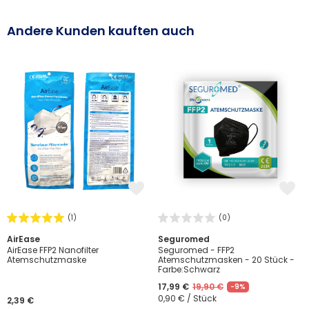
Andere Kunden kauften auch
(1)
(0)
AirEase
Seguromed
AirEase FFP2 Nanofilter
Seguromed - FFP2
Atemschutzmaske
Atemschutzmasken - 20 Stück -
Farbe:Schwarz
17,99 €
19,90 €
-9%
0,90 € / Stück
2,39 €