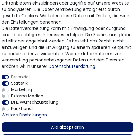
Drittanbietern einzubinden oder Zugriffe auf unsere Website
ABONNIEREN
zu analysieren. Die Datenverarbeitung erfolgt erst durch
gesetzte Cookies. Wir teilen diese Daten mit Dritten, die wir in
den Einstellungen benennen.
Hiermit bestätige ich, dass ich die
Daten­schutz­erklärung
gelesen habe.
Die Datenverarbeitung kann mit Einwilligung oder aufgrund
Meine Einwilligung kann ich jederzeit widerrufen.
eines berechtigten Interesses erfolgen. Die Zustimmung kann
erteilt oder abgelehnt werden. Es besteht das Recht, nicht
einzuwilligen und die Einwilligung zu einem späteren Zeitpunkt
zu ändern oder zu widerrufen. Weitere Informationen zur
Bezahlung & Versand
Verwendung personenbezogener Daten und den Diensten
erklären wir in unserer
Daten­schutz­erklärung
.
Wir bieten Ihnen viele Möglichkeiten einer sicheren
Essenziell
Bezahlung.
Statistik
Marketing
Externe Medien
DHL Wunschzustellung
Funktional
Weitere Einstellungen
* Gilt für Lieferungen innerhalb Deutschlands
Alle akzeptieren
© 2026 Gomer Trading GmbH / Alle Rechte vorbehalten.