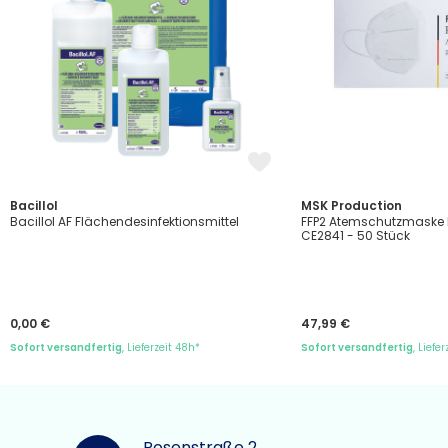
Bacillol
MSK Production
Bacillol AF Flächendesinfektionsmittel
FFP2 Atemschutzmaske
CE2841 - 50 Stück
0,00 €
47,99 €
Sofort versandfertig
, Lieferzeit 48h*
Sofort versandfertig
, Liefe
Rosenstraße 2