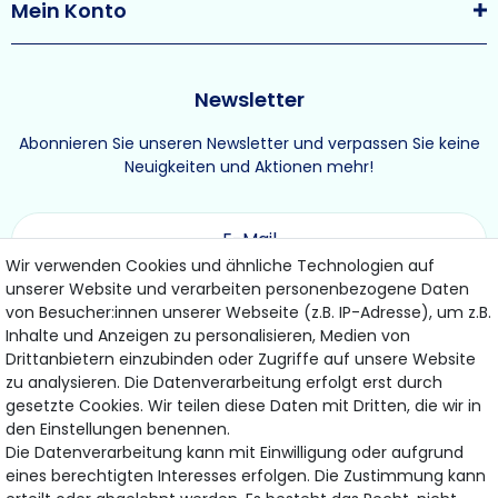
Mein Konto
Newsletter
Abonnieren Sie unseren Newsletter und verpassen Sie keine
Neuigkeiten und Aktionen mehr!
Wir verwenden Cookies und ähnliche Technologien auf
unserer Website und verarbeiten personenbezogene Daten
ABONNIEREN
von Besucher:innen unserer Webseite (z.B. IP-Adresse), um z.B.
Inhalte und Anzeigen zu personalisieren, Medien von
Drittanbietern einzubinden oder Zugriffe auf unsere Website
Hiermit bestätige ich, dass ich die
Daten­schutz­erklärung
gelesen habe.
zu analysieren. Die Datenverarbeitung erfolgt erst durch
Meine Einwilligung kann ich jederzeit widerrufen.
gesetzte Cookies. Wir teilen diese Daten mit Dritten, die wir in
den Einstellungen benennen.
Die Datenverarbeitung kann mit Einwilligung oder aufgrund
eines berechtigten Interesses erfolgen. Die Zustimmung kann