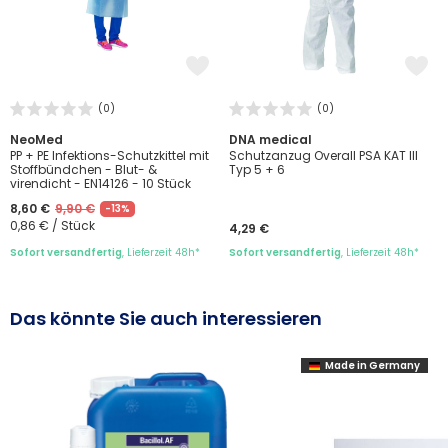
(0)
(0)
NeoMed
DNA medical
PP + PE Infektions-Schutzkittel mit
Schutzanzug Overall PSA KAT III
Stoffbündchen - Blut- &
Typ 5 + 6
virendicht - EN14126 - 10 Stück
8,60 €
9,90 €
-13%
0,86 € / Stück
4,29 €
Sofort versandfertig
, Lieferzeit 48h*
Sofort versandfertig
, Lieferzeit 48h*
Das könnte Sie auch interessieren
Made in Germany