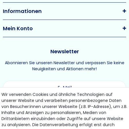
Informationen
Mein Konto
Newsletter
Abonnieren Sie unseren Newsletter und verpassen Sie keine
Neuigkeiten und Aktionen mehr!
Wir verwenden Cookies und ähnliche Technologien auf
unserer Website und verarbeiten personenbezogene Daten
ABONNIEREN
von Besucher:innen unserer Webseite (z.B. IP-Adresse), um z.B.
Inhalte und Anzeigen zu personalisieren, Medien von
Drittanbietern einzubinden oder Zugriffe auf unsere Website
Hiermit bestätige ich, dass ich die
Daten­schutz­erklärung
gelesen habe.
zu analysieren. Die Datenverarbeitung erfolgt erst durch
Meine Einwilligung kann ich jederzeit widerrufen.