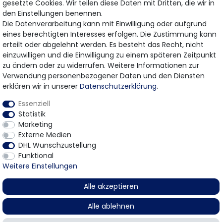
gesetzte Cookies. Wir teilen diese Daten mit Dritten, die wir in
den Einstellungen benennen.
Die Datenverarbeitung kann mit Einwilligung oder aufgrund
eines berechtigten Interesses erfolgen. Die Zustimmung kann
Bezahlung & Versand
erteilt oder abgelehnt werden. Es besteht das Recht, nicht
einzuwilligen und die Einwilligung zu einem späteren Zeitpunkt
Wir bieten Ihnen viele Möglichkeiten einer sicheren
zu ändern oder zu widerrufen. Weitere Informationen zur
Bezahlung.
Verwendung personenbezogener Daten und den Diensten
erklären wir in unserer
Daten­schutz­erklärung
.
Essenziell
Statistik
Marketing
Externe Medien
DHL Wunschzustellung
* Gilt für Lieferungen innerhalb Deutschlands
Funktional
© 2026 Gomer Trading GmbH / Alle Rechte vorbehalten.
Weitere Einstellungen
Alle akzeptieren
Alle ablehnen