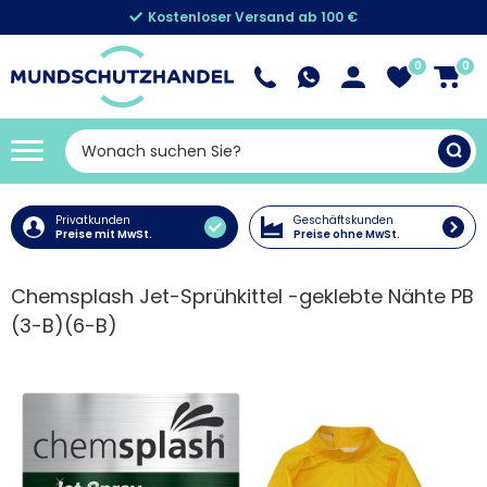
Kostenloser Versand ab 100 €
0
0
Privatkunden
Geschäftskunden
Preise mit MwSt.
Preise ohne MwSt.
Chemsplash Jet-Sprühkittel -geklebte Nähte PB
(3-B)(6-B)