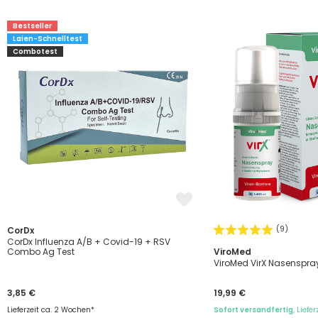
Bestseller
Laien-Schnelltest
Combotest
(9)
CorDx
CorDx Influenza A/B + Covid-19 + RSV
Combo Ag Test
ViroMed
ViroMed VirX Nasenspra
3,85 €
19,99 €
Lieferzeit ca. 2 Wochen*
Sofort versandfertig
, Liefe