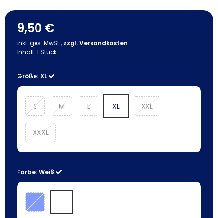
9,50 €
inkl. ges. MwSt.,
zzgl. Versandkosten
Inhalt:
1
Stück
Größe:
XL
S
M
L
XL
XXL
XXXL
Farbe:
Weiß