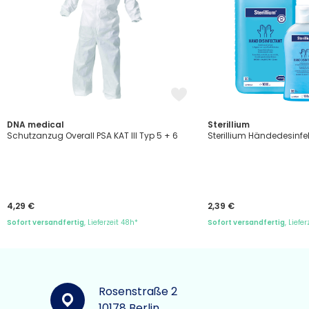
DNA medical
Sterillium
Schutzanzug Overall PSA KAT III Typ 5 + 6
Sterillium Händedesinfe
4,29 €
2,39 €
Sofort versandfertig
, Lieferzeit 48h*
Sofort versandfertig
, Liefe
Rosenstraße 2
10178 Berlin