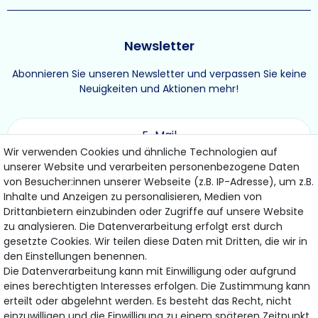
Newsletter
Abonnieren Sie unseren Newsletter und verpassen Sie keine
Neuigkeiten und Aktionen mehr!
Wir verwenden Cookies und ähnliche Technologien auf
unserer Website und verarbeiten personenbezogene Daten
ABONNIEREN
von Besucher:innen unserer Webseite (z.B. IP-Adresse), um z.B.
Inhalte und Anzeigen zu personalisieren, Medien von
Drittanbietern einzubinden oder Zugriffe auf unsere Website
Hiermit bestätige ich, dass ich die
Daten­schutz­erklärung
gelesen habe.
zu analysieren. Die Datenverarbeitung erfolgt erst durch
Meine Einwilligung kann ich jederzeit widerrufen.
gesetzte Cookies. Wir teilen diese Daten mit Dritten, die wir in
den Einstellungen benennen.
Die Datenverarbeitung kann mit Einwilligung oder aufgrund
eines berechtigten Interesses erfolgen. Die Zustimmung kann
Bezahlung & Versand
erteilt oder abgelehnt werden. Es besteht das Recht, nicht
einzuwilligen und die Einwilligung zu einem späteren Zeitpunkt