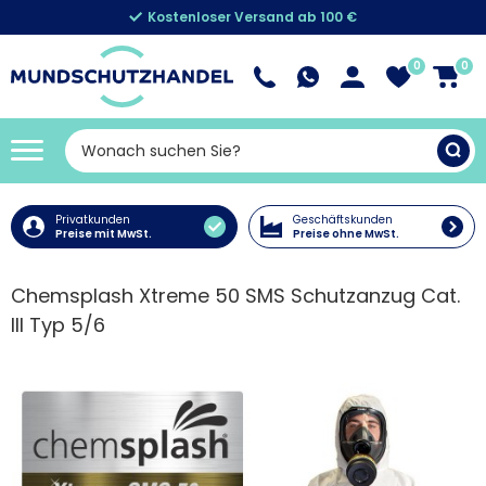
Kostenloser Versand ab 100 €
0
0
Privatkunden
Geschäftskunden
Preise mit MwSt.
Preise ohne MwSt.
Chemsplash Xtreme 50 SMS Schutzanzug Cat.
III Typ 5/6