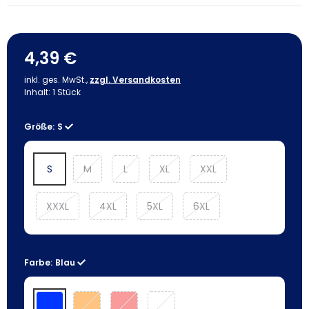
4,39 €
inkl. ges. MwSt.,
zzgl. Versandkosten
Inhalt:
1
Stück
Größe:
S
S
M
L
XL
XXL
XXXL
4XL
5XL
6XL
Farbe:
Blau