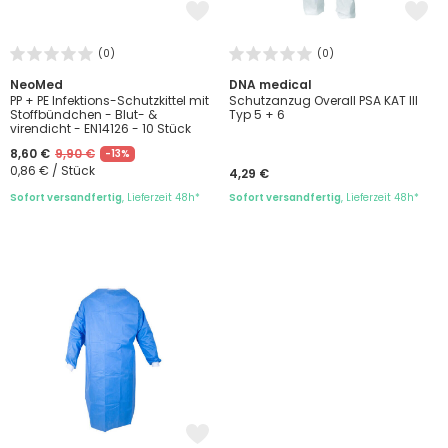
(0)
(0)
NeoMed
DNA medical
PP + PE Infektions-Schutzkittel mit
Schutzanzug Overall PSA KAT III
Stoffbündchen - Blut- &
Typ 5 + 6
virendicht - EN14126 - 10 Stück
8,60 €
9,90 €
-13%
0,86 € / Stück
4,29 €
Sofort versandfertig
, Lieferzeit 48h*
Sofort versandfertig
, Lieferzeit 48h*