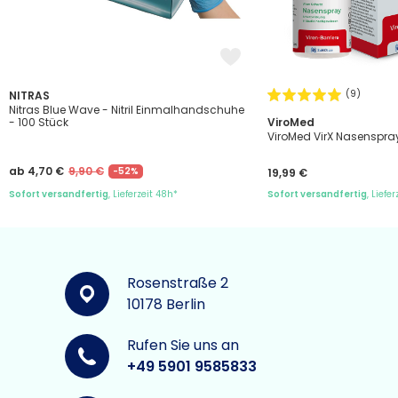
(9)
NITRAS
Nitras Blue Wave - Nitril Einmalhandschuhe
- 100 Stück
ViroMed
ViroMed VirX Nasenspra
ab 4,70 €
9,90 €
-52%
19,99 €
Sofort versandfertig
, Lieferzeit 48h*
Sofort versandfertig
, Liefe
Rosenstraße 2
10178 Berlin
Rufen Sie uns an
+49 5901 9585833