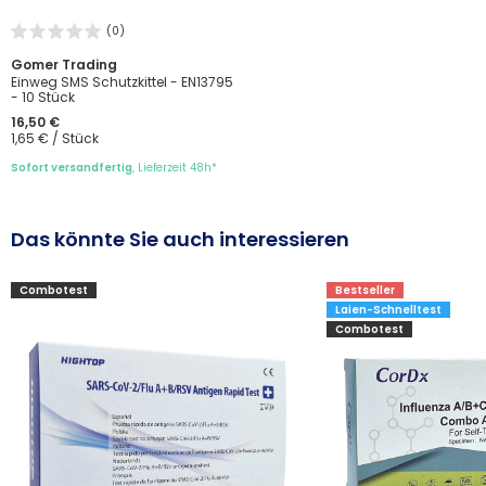
(0)
Gomer Trading
Einweg SMS Schutzkittel - EN13795
- 10 Stück
16,50 €
1,65 € / Stück
Sofort versandfertig
, Lieferzeit 48h*
Das könnte Sie auch interessieren
Combotest
Bestseller
Laien-Schnelltest
Combotest