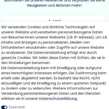
Abonnieren Sie unseren Newsletter und verpassen Sie keine
Neuigkeiten und Aktionen mehr!
Wir verwenden Cookies und ähnliche Technologien auf
unserer Website und verarbeiten personenbezogene Daten
ABONNIEREN
von Besucher:innen unserer Webseite (z.B. IP-Adresse), um z.B.
Inhalte und Anzeigen zu personalisieren, Medien von
Drittanbietern einzubinden oder Zugriffe auf unsere Website
Hiermit bestätige ich, dass ich die
Daten­schutz­erklärung
gelesen habe.
zu analysieren. Die Datenverarbeitung erfolgt erst durch
Meine Einwilligung kann ich jederzeit widerrufen.
gesetzte Cookies. Wir teilen diese Daten mit Dritten, die wir in
den Einstellungen benennen.
Die Datenverarbeitung kann mit Einwilligung oder aufgrund
eines berechtigten Interesses erfolgen. Die Zustimmung kann
Bezahlung & Versand
erteilt oder abgelehnt werden. Es besteht das Recht, nicht
einzuwilligen und die Einwilligung zu einem späteren Zeitpunkt
Wir bieten Ihnen viele Möglichkeiten einer sicheren
zu ändern oder zu widerrufen. Weitere Informationen zur
Bezahlung.
Verwendung personenbezogener Daten und den Diensten
erklären wir in unserer
Daten­schutz­erklärung
.
Essenziell