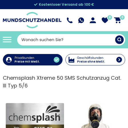
Kostenloser Versand ab 100 €
0
0
Privatkunden
Geschäftskunden
Preise mit MwSt.
Preise ohne MwSt.
Chemsplash Xtreme 50 SMS Schutzanzug Cat.
III Typ 5/6