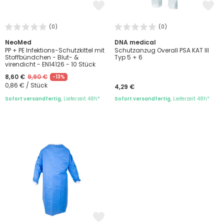
(0)
(0)
NeoMed
DNA medical
PP + PE Infektions-Schutzkittel mit
Schutzanzug Overall PSA KAT III
Stoffbündchen - Blut- &
Typ 5 + 6
virendicht - EN14126 - 10 Stück
8,60 €
9,90 €
-13%
0,86 € / Stück
4,29 €
Sofort versandfertig
, Lieferzeit 48h*
Sofort versandfertig
, Lieferzeit 48h*