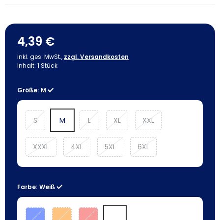
4,39 €
inkl. ges. MwSt.,
zzgl. Versandkosten
Inhalt:
1
Stück
Größe:
M
S
M
L
XL
XXL
XXXL
4XL
5XL
6XL
Farbe:
Weiß