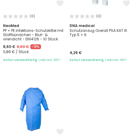
(0)
(0)
NeoMed
DNA medical
PP + PE Infektions-Schutzkittel mit
Schutzanzug Overall PSA KAT III
Stoffbündchen - Blut- &
Typ 5 + 6
virendicht - EN14126 - 10 Stück
8,60 €
9,90 €
-13%
0,86 € / Stück
4,29 €
Sofort versandfertig
, Lieferzeit 48h*
Sofort versandfertig
, Lieferzeit 48h*