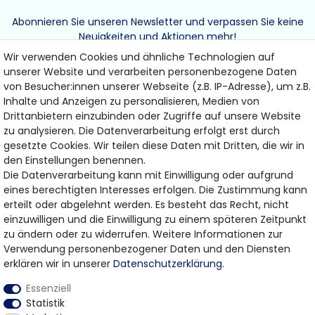
Abonnieren Sie unseren Newsletter und verpassen Sie keine
Neuigkeiten und Aktionen mehr!
Wir verwenden Cookies und ähnliche Technologien auf
unserer Website und verarbeiten personenbezogene Daten
von Besucher:innen unserer Webseite (z.B. IP-Adresse), um z.B.
Inhalte und Anzeigen zu personalisieren, Medien von
Drittanbietern einzubinden oder Zugriffe auf unsere Website
ABONNIEREN
zu analysieren. Die Datenverarbeitung erfolgt erst durch
gesetzte Cookies. Wir teilen diese Daten mit Dritten, die wir in
den Einstellungen benennen.
Hiermit bestätige ich, dass ich die
Daten­schutz­erklärung
gelesen habe.
Die Datenverarbeitung kann mit Einwilligung oder aufgrund
Meine Einwilligung kann ich jederzeit widerrufen.
eines berechtigten Interesses erfolgen. Die Zustimmung kann
erteilt oder abgelehnt werden. Es besteht das Recht, nicht
einzuwilligen und die Einwilligung zu einem späteren Zeitpunkt
zu ändern oder zu widerrufen. Weitere Informationen zur
Bezahlung & Versand
Verwendung personenbezogener Daten und den Diensten
erklären wir in unserer
Daten­schutz­erklärung
.
Wir bieten Ihnen viele Möglichkeiten einer sicheren
Essenziell
Bezahlung.
Statistik