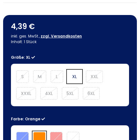
4,39 €
inkl. ges. MwSt.,
zzgl. Versandkosten
Inhalt:
1
Stück
Größe:
XL
S
M
L
XL
XXL
XXXL
4XL
5XL
6XL
Farbe:
Orange