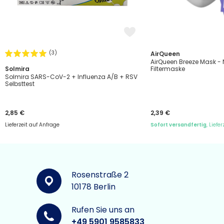
(3)
AirQueen
AirQueen Breeze Mask -
Solmira
Filtermaske
Solmira SARS-CoV-2 + Influenza A/B + RSV
Selbsttest
2,85 €
2,39 €
Lieferzeit auf Anfrage
Sofort versandfertig
, Liefe
Rosenstraße 2
10178 Berlin
Rufen Sie uns an
+49 5901 9585833