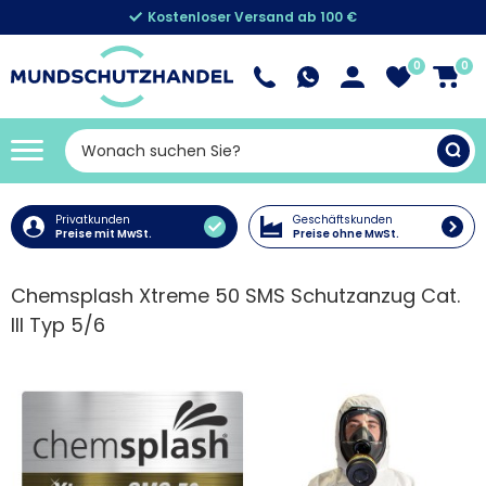
Kostenloser Versand ab 100 €
0
0
Privatkunden
Geschäftskunden
Preise mit MwSt.
Preise ohne MwSt.
Chemsplash Xtreme 50 SMS Schutzanzug Cat.
III Typ 5/6