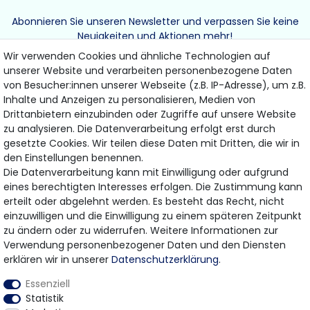
Abonnieren Sie unseren Newsletter und verpassen Sie keine
Neuigkeiten und Aktionen mehr!
Wir verwenden Cookies und ähnliche Technologien auf
unserer Website und verarbeiten personenbezogene Daten
von Besucher:innen unserer Webseite (z.B. IP-Adresse), um z.B.
Inhalte und Anzeigen zu personalisieren, Medien von
Drittanbietern einzubinden oder Zugriffe auf unsere Website
ABONNIEREN
zu analysieren. Die Datenverarbeitung erfolgt erst durch
gesetzte Cookies. Wir teilen diese Daten mit Dritten, die wir in
den Einstellungen benennen.
Hiermit bestätige ich, dass ich die
Daten­schutz­erklärung
gelesen habe.
Die Datenverarbeitung kann mit Einwilligung oder aufgrund
Meine Einwilligung kann ich jederzeit widerrufen.
eines berechtigten Interesses erfolgen. Die Zustimmung kann
erteilt oder abgelehnt werden. Es besteht das Recht, nicht
einzuwilligen und die Einwilligung zu einem späteren Zeitpunkt
zu ändern oder zu widerrufen. Weitere Informationen zur
Bezahlung & Versand
Verwendung personenbezogener Daten und den Diensten
erklären wir in unserer
Daten­schutz­erklärung
.
Wir bieten Ihnen viele Möglichkeiten einer sicheren
Essenziell
Bezahlung.
Statistik