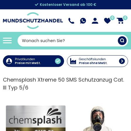
Kostenloser Versand ab 100 €
0
0
Privatkunden
Geschäftskunden
Preise mit MwSt.
Preise ohne MwSt.
Chemsplash Xtreme 50 SMS Schutzanzug Cat.
III Typ 5/6