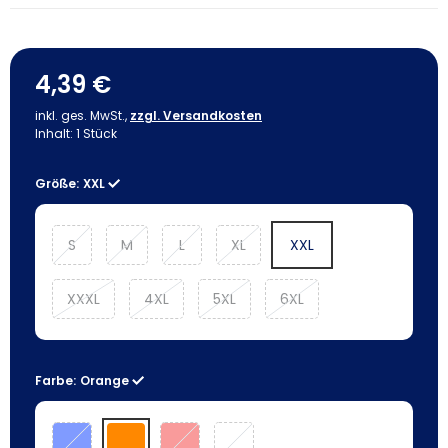
4,39 €
inkl. ges. MwSt.,
zzgl. Versandkosten
Inhalt:
1
Stück
Größe:
XXL
S
M
L
XL
XXL
XXXL
4XL
5XL
6XL
Farbe:
Orange