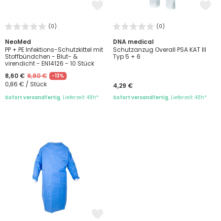
(0)
(0)
NeoMed
DNA medical
PP + PE Infektions-Schutzkittel mit
Schutzanzug Overall PSA KAT III
Stoffbündchen - Blut- &
Typ 5 + 6
virendicht - EN14126 - 10 Stück
8,60 €
9,90 €
-13%
0,86 € / Stück
4,29 €
Sofort versandfertig
, Lieferzeit 48h*
Sofort versandfertig
, Lieferzeit 48h*