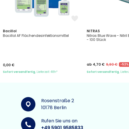
Bacillol
NITRAS
Bacillol AF Flächendesinfektionsmittel
Nitras Blue Wave - Nitr
- 100 Stück
ab 4,70 €
9,90 €
-52%
0,00 €
Sofort versandfertig
, Lieferzeit 48h*
Sofort versandfertig
, Liefe
Rosenstraße 2
10178 Berlin
Rufen Sie uns an
+49 5901 9585833