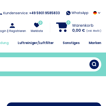
WhatsApp
Kundenservice:
+49 5901 9585833
0
0
Warenkorb
0,00 €
Login
Registrieren
Merkliste
(inkl. MwSt.)
idung
Luftreiniger/Luftfilter
Sonstiges
Marken