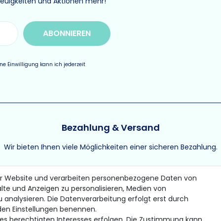
Neuigkeiten und Aktionen mehr!
ABONNIEREN
e Einwilligung kann ich jederzeit
Bezahlung & Versand
Wir bieten Ihnen viele Möglichkeiten einer sicheren Bezahlung.
er Website und verarbeiten personenbezogene Daten von
alte und Anzeigen zu personalisieren, Medien von
u analysieren. Die Datenverarbeitung erfolgt erst durch
* Gilt für Lieferungen innerhalb Deutschlands
n den Einstellungen benennen.
© 2026 Gomer Trading GmbH / Alle Rechte vorbehalten.
nes berechtigten Interesses erfolgen. Die Zustimmung kann