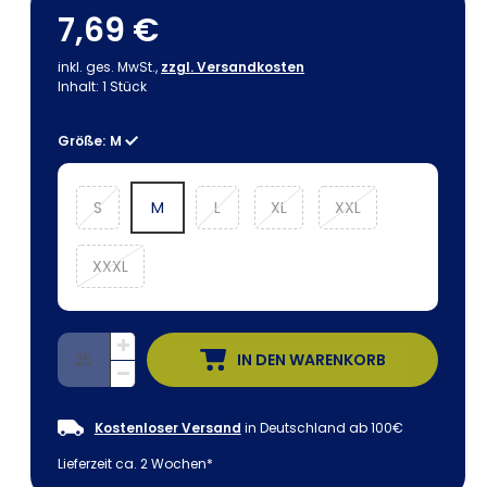
7,69 €
inkl. ges. MwSt.,
zzgl. Versandkosten
Inhalt:
1
Stück
Größe:
M
S
M
L
XL
XXL
XXXL
IN DEN WARENKORB
Kostenloser Versand
in Deutschland ab 100€
Lieferzeit ca. 2 Wochen*