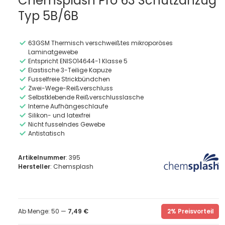
Chemsplash Pro 63 Schutzanzug
Typ 5B/6B
63GSM Thermisch verschweißtes mikroporöses
Laminatgewebe
Entspricht ENISO14644-1 Klasse 5
Elastische 3-Teilige Kapuze
Fusselfreie Strickbündchen
Zwei-Wege-Reißverschluss
Selbstklebende Reißverschlusslasche
Interne Aufhängeschlaufe
Silikon- und latexfrei
Nicht fusselndes Gewebe
Antistatisch
Artikelnummer
: 395
Hersteller
: Chemsplash
Ab Menge: 50 —
7,49 €
2% Preisvorteil