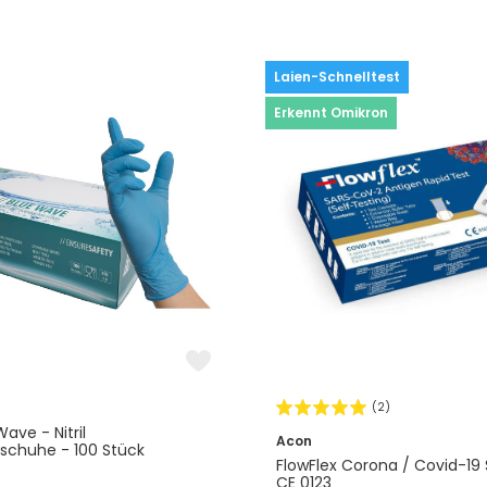
Laien-Schnelltest
Erkennt Omikron
(2)
Wave - Nitril
Acon
schuhe - 100 Stück
FlowFlex Corona / Covid-19 
CE 0123