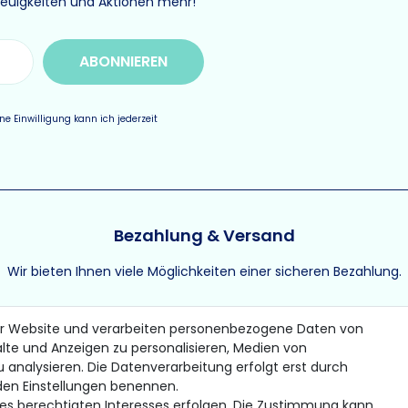
Neuigkeiten und Aktionen mehr!
ABONNIEREN
e Einwilligung kann ich jederzeit
Bezahlung & Versand
Wir bieten Ihnen viele Möglichkeiten einer sicheren Bezahlung.
er Website und verarbeiten personenbezogene Daten von
alte und Anzeigen zu personalisieren, Medien von
u analysieren. Die Datenverarbeitung erfolgt erst durch
* Gilt für Lieferungen innerhalb Deutschlands
n den Einstellungen benennen.
© 2026 Gomer Trading GmbH / Alle Rechte vorbehalten.
nes berechtigten Interesses erfolgen. Die Zustimmung kann