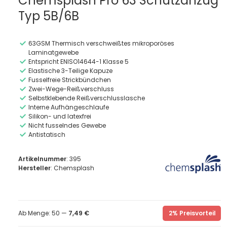
Chemsplash Pro 63 Schutzanzug
Typ 5B/6B
63GSM Thermisch verschweißtes mikroporöses
Laminatgewebe
Entspricht ENISO14644-1 Klasse 5
Elastische 3-Teilige Kapuze
Fusselfreie Strickbündchen
Zwei-Wege-Reißverschluss
Selbstklebende Reißverschlusslasche
Interne Aufhängeschlaufe
Silikon- und latexfrei
Nicht fusselndes Gewebe
Antistatisch
Artikelnummer
: 395
Hersteller
: Chemsplash
Ab Menge: 50 —
7,49 €
2% Preisvorteil