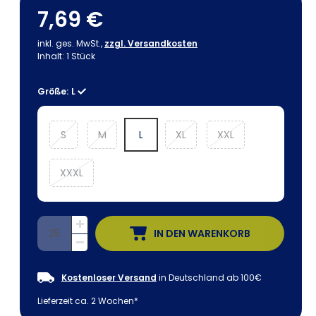
7,69 €
inkl. ges. MwSt.,
zzgl. Versandkosten
Inhalt:
1
Stück
Größe:
L
S
M
L
XL
XXL
XXXL
IN DEN WARENKORB
Kostenloser Versand
in Deutschland ab 100€
Lieferzeit ca. 2 Wochen*