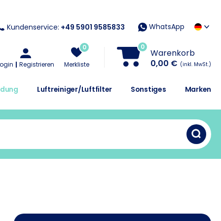
WhatsApp
Kundenservice:
+49 5901 9585833
0
0
Warenkorb
0,00 €
Login
Registrieren
Merkliste
(inkl. MwSt.)
idung
Luftreiniger/Luftfilter
Sonstiges
Marken