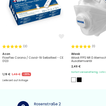
(2)
(1)
Acon
iMask
FlowFlex Corona / Covid-19 Selbsttest - CE
iMask FFP2 NR D Atems
0123
Ausatemventil
2,49 €
Sofort versandfertig
, Liefe
1,19 €
1,49 €
-20%
Lieferzeit auf Anfrage
Rosenstraße 2