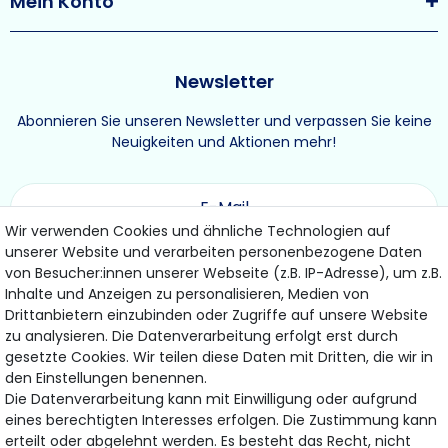
Mein Konto
Newsletter
Abonnieren Sie unseren Newsletter und verpassen Sie keine
Neuigkeiten und Aktionen mehr!
Wir verwenden Cookies und ähnliche Technologien auf
unserer Website und verarbeiten personenbezogene Daten
ABONNIEREN
von Besucher:innen unserer Webseite (z.B. IP-Adresse), um z.B.
Inhalte und Anzeigen zu personalisieren, Medien von
Drittanbietern einzubinden oder Zugriffe auf unsere Website
Hiermit bestätige ich, dass ich die
Daten­schutz­erklärung
gelesen habe.
zu analysieren. Die Datenverarbeitung erfolgt erst durch
Meine Einwilligung kann ich jederzeit widerrufen.
gesetzte Cookies. Wir teilen diese Daten mit Dritten, die wir in
den Einstellungen benennen.
Die Datenverarbeitung kann mit Einwilligung oder aufgrund
eines berechtigten Interesses erfolgen. Die Zustimmung kann
Bezahlung & Versand
erteilt oder abgelehnt werden. Es besteht das Recht, nicht