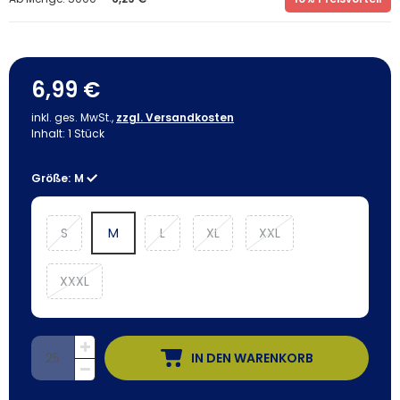
6,99 €
inkl. ges. MwSt.,
zzgl. Versandkosten
Inhalt:
1
Stück
Größe:
M
S
M
L
XL
XXL
XXXL
IN DEN WARENKORB