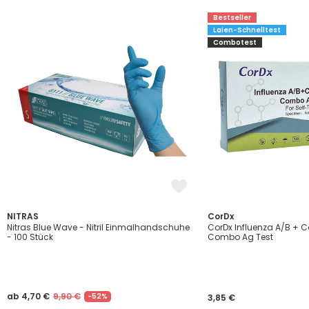
Bestseller
Laien-Schnelltest
Combotest
NITRAS
CorDx
Nitras Blue Wave - Nitril Einmalhandschuhe
CorDx Influenza A/B + 
- 100 Stück
Combo Ag Test
ab 4,70 €
9,90 €
-52%
3,85 €