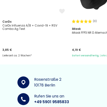
(3)
CorDx
CorDx Influenza A/B + Covid-19 + RSV
Combo Ag Test
iMask
iMask FFP3 NR D Atems
3,85 €
4,19 €
Lieferzeit ca. 2 Wochen*
Sofort versandfertig
, Liefe
Rosenstraße 2
10178 Berlin
Rufen Sie uns an
+49 5901 9585833