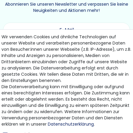
Abonnieren Sie unseren Newsletter und verpassen Sie keine
Neuigkeiten und Aktionen mehr!
Wir verwenden Cookies und ähnliche Technologien auf
unserer Website und verarbeiten personenbezogene Daten
ABONNIEREN
von Besucher:innen unserer Webseite (z.B. IP-Adresse), um z.B.
Inhalte und Anzeigen zu personalisieren, Medien von
Drittanbietern einzubinden oder Zugriffe auf unsere Website
Hiermit bestätige ich, dass ich die
Daten­schutz­erklärung
gelesen habe.
zu analysieren. Die Datenverarbeitung erfolgt erst durch
Meine Einwilligung kann ich jederzeit widerrufen.
gesetzte Cookies. Wir teilen diese Daten mit Dritten, die wir in
den Einstellungen benennen.
Die Datenverarbeitung kann mit Einwilligung oder aufgrund
eines berechtigten Interesses erfolgen. Die Zustimmung kann
Bezahlung & Versand
erteilt oder abgelehnt werden. Es besteht das Recht, nicht
einzuwilligen und die Einwilligung zu einem späteren Zeitpunkt
Wir bieten Ihnen viele Möglichkeiten einer sicheren
zu ändern oder zu widerrufen. Weitere Informationen zur
Bezahlung.
Verwendung personenbezogener Daten und den Diensten
erklären wir in unserer
Daten­schutz­erklärung
.