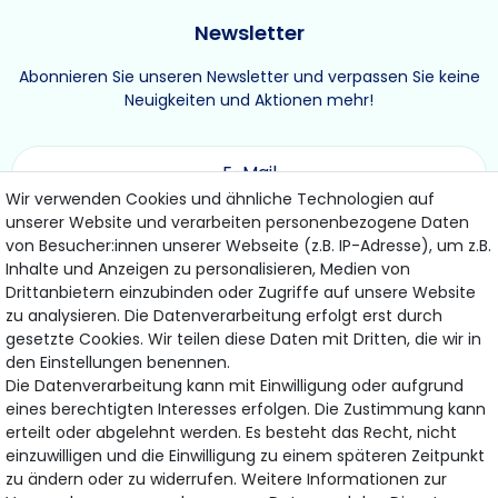
Newsletter
Abonnieren Sie unseren Newsletter und verpassen Sie keine
Neuigkeiten und Aktionen mehr!
Wir verwenden Cookies und ähnliche Technologien auf
unserer Website und verarbeiten personenbezogene Daten
ABONNIEREN
von Besucher:innen unserer Webseite (z.B. IP-Adresse), um z.B.
Inhalte und Anzeigen zu personalisieren, Medien von
Drittanbietern einzubinden oder Zugriffe auf unsere Website
Hiermit bestätige ich, dass ich die
Daten­schutz­erklärung
gelesen habe.
zu analysieren. Die Datenverarbeitung erfolgt erst durch
Meine Einwilligung kann ich jederzeit widerrufen.
gesetzte Cookies. Wir teilen diese Daten mit Dritten, die wir in
den Einstellungen benennen.
Die Datenverarbeitung kann mit Einwilligung oder aufgrund
eines berechtigten Interesses erfolgen. Die Zustimmung kann
Bezahlung & Versand
erteilt oder abgelehnt werden. Es besteht das Recht, nicht
einzuwilligen und die Einwilligung zu einem späteren Zeitpunkt
Wir bieten Ihnen viele Möglichkeiten einer sicheren
zu ändern oder zu widerrufen. Weitere Informationen zur