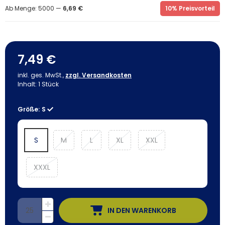
Ab Menge: 5000 —
6,69 €
10% Preisvorteil
7,49 €
inkl. ges. MwSt.,
zzgl. Versandkosten
Inhalt:
1
Stück
Größe:
S
S
M
L
XL
XXL
XXXL
IN DEN WARENKORB