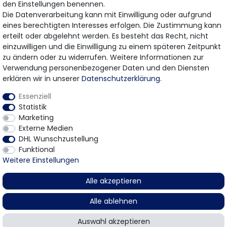
den Einstellungen benennen.
Die Datenverarbeitung kann mit Einwilligung oder aufgrund
eines berechtigten Interesses erfolgen. Die Zustimmung kann
Bezahlung & Versand
erteilt oder abgelehnt werden. Es besteht das Recht, nicht
einzuwilligen und die Einwilligung zu einem späteren Zeitpunkt
Wir bieten Ihnen viele Möglichkeiten einer sicheren
zu ändern oder zu widerrufen. Weitere Informationen zur
Bezahlung.
Verwendung personenbezogener Daten und den Diensten
erklären wir in unserer
Daten­schutz­erklärung
.
Essenziell
Statistik
Marketing
Externe Medien
DHL Wunschzustellung
* Gilt für Lieferungen innerhalb Deutschlands
Funktional
© 2026 Gomer Trading GmbH / Alle Rechte vorbehalten.
Weitere Einstellungen
Alle akzeptieren
Alle ablehnen
Auswahl akzeptieren