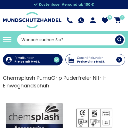
Kostenloser Versand ab 100 €
0
0
Privatkunden
Geschäftskunden
Preise mit MwSt.
Preise ohne MwSt.
Chemsplash PumaGrip Puderfreier Nitril-
Einweghandschuh