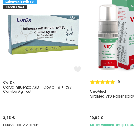
Laien-Schnelltest
Combotest
(9)
CorDx
CorDx Influenza A/B + Covid-19 + RSV
Combo Ag Test
ViroMed
ViroMed VirX Nasenspra
3,85 €
19,99 €
Lieferzeit ca. 2 Wochen*
Sofort versandfertig
, Liefe