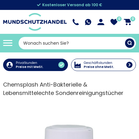
Kostenloser Versand ab 100 €
0
0
Privatkunden
Geschäftskunden
Preise mit MwSt.
Preise ohne MwSt.
Chemsplash Anti-Bakterielle &
Lebensmittelechte Sondenreinigungstücher