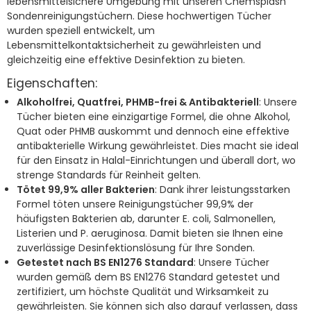
lebensmittelsichere Umgebung mit unseren Chemsplash
Sondenreinigungstüchern. Diese hochwertigen Tücher
wurden speziell entwickelt, um
Lebensmittelkontaktsicherheit zu gewährleisten und
gleichzeitig eine effektive Desinfektion zu bieten.
Eigenschaften:
Alkoholfrei, Quatfrei, PHMB-frei & Antibakteriell
: Unsere
Tücher bieten eine einzigartige Formel, die ohne Alkohol,
Quat oder PHMB auskommt und dennoch eine effektive
antibakterielle Wirkung gewährleistet. Dies macht sie ideal
für den Einsatz in Halal-Einrichtungen und überall dort, wo
strenge Standards für Reinheit gelten.
Tötet 99,9% aller Bakterien
: Dank ihrer leistungsstarken
Formel töten unsere Reinigungstücher 99,9% der
häufigsten Bakterien ab, darunter E. coli, Salmonellen,
Listerien und P. aeruginosa. Damit bieten sie Ihnen eine
zuverlässige Desinfektionslösung für Ihre Sonden.
Getestet nach BS EN1276 Standard
: Unsere Tücher
wurden gemäß dem BS EN1276 Standard getestet und
zertifiziert, um höchste Qualität und Wirksamkeit zu
gewährleisten. Sie können sich also darauf verlassen, dass