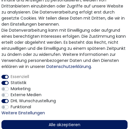
Inhalte und Anzeigen zu personalisieren, Medien von
Drittanbietern einzubinden oder Zugriffe auf unsere Website
Hiermit bestätige ich, dass ich die
Daten­schutz­erklärung
gelesen habe.
zu analysieren. Die Datenverarbeitung erfolgt erst durch
Meine Einwilligung kann ich jederzeit widerrufen.
gesetzte Cookies. Wir teilen diese Daten mit Dritten, die wir in
den Einstellungen benennen.
Die Datenverarbeitung kann mit Einwilligung oder aufgrund
eines berechtigten Interesses erfolgen. Die Zustimmung kann
Bezahlung & Versand
erteilt oder abgelehnt werden. Es besteht das Recht, nicht
einzuwilligen und die Einwilligung zu einem späteren Zeitpunkt
Wir bieten Ihnen viele Möglichkeiten einer sicheren
zu ändern oder zu widerrufen. Weitere Informationen zur
Bezahlung.
Verwendung personenbezogener Daten und den Diensten
erklären wir in unserer
Daten­schutz­erklärung
.
Essenziell
Statistik
Marketing
Externe Medien
DHL Wunschzustellung
* Gilt für Lieferungen innerhalb Deutschlands
Funktional
© 2026 Gomer Trading GmbH / Alle Rechte vorbehalten.
Weitere Einstellungen
Alle akzeptieren