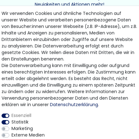
Neuigkeiten und Aktionen mehr!
Wir verwenden Cookies und ähnliche Technologien auf
unserer Website und verarbeiten personenbezogene Daten
von Besucher:innen unserer Webseite (z.B. IP-Adresse), um z.B.
Inhalte und Anzeigen zu personalisieren, Medien von
Drittanbietern einzubinden oder Zugriffe auf unsere Website
ABONNIEREN
zu analysieren. Die Datenverarbeitung erfolgt erst durch
gesetzte Cookies. Wir teilen diese Daten mit Dritten, die wir in
den Einstellungen benennen.
Hiermit bestätige ich, dass ich die
Daten­schutz­erklärung
gelesen habe.
Die Datenverarbeitung kann mit Einwilligung oder aufgrund
Meine Einwilligung kann ich jederzeit widerrufen.
eines berechtigten Interesses erfolgen. Die Zustimmung kann
erteilt oder abgelehnt werden. Es besteht das Recht, nicht
einzuwilligen und die Einwilligung zu einem späteren Zeitpunkt
zu ändern oder zu widerrufen. Weitere Informationen zur
Bezahlung & Versand
Verwendung personenbezogener Daten und den Diensten
erklären wir in unserer
Daten­schutz­erklärung
.
Wir bieten Ihnen viele Möglichkeiten einer sicheren
Essenziell
Bezahlung.
Statistik
Marketing
Externe Medien