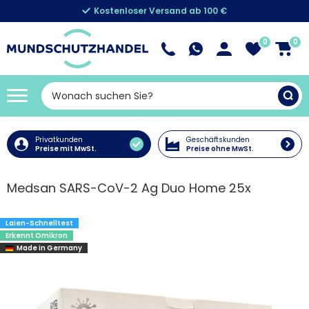
Kostenloser Versand ab 100 €
0
0
Privatkunden
Geschäftskunden
Preise mit MwSt.
Preise ohne MwSt.
Medsan SARS-CoV-2 Ag Duo Home 25x
Laien-Schnelltest
Erkennt Omikron
Made in Germany