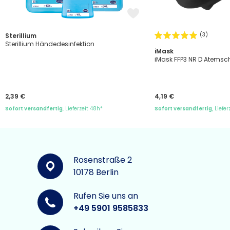
(3)
Sterillium
Sterillium Händedesinfektion
iMask
iMask FFP3 NR D Atems
2,39 €
4,19 €
Sofort versandfertig
, Lieferzeit 48h*
Sofort versandfertig
, Liefe
Rosenstraße 2
10178 Berlin
Rufen Sie uns an
+49 5901 9585833