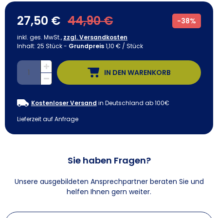
27,50 €
44,90 €
-
38%
inkl. ges. MwSt.,
zzgl. Versandkosten
Inhalt:
25
Stück
-
Grundpreis
1,10 € / Stück
IN DEN WARENKORB
Kostenloser Versand
in Deutschland ab 100€
Lieferzeit auf Anfrage
Sie haben Fragen?
Unsere ausgebildeten Ansprechpartner beraten Sie und
helfen Ihnen gern weiter.