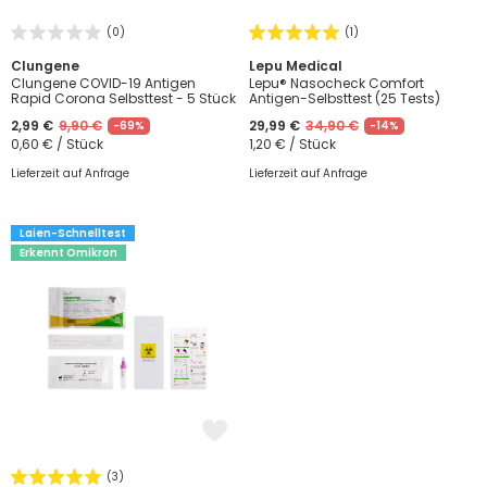
(0)
(1)
Clungene
Lepu Medical
Clungene COVID-19 Antigen
Lepu® Nasocheck Comfort
Rapid Corona Selbsttest - 5 Stück
Antigen-Selbsttest (25 Tests)
2,99 €
9,90 €
29,99 €
34,90 €
-69%
-14%
0,60 € / Stück
1,20 € / Stück
Lieferzeit auf Anfrage
Lieferzeit auf Anfrage
Laien-Schnelltest
Erkennt Omikron
(3)