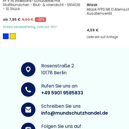
PP + PE Infektions-Schutzkittel mit
Stoffbündchen - Blut- & virendicht - EN14126
iMask
- 10 Stück
iMask FFP3 NR D Atems
Ausatemventil
ab 7,85 €
9,90 €
-20%
Sofort versandfertig
, Lieferzeit 48h*
4,59 €
Lieferzeit auf Anfrage
Rosenstraße 2
10178 Berlin
Rufen Sie uns an
+49 5901 9585833
Schreiben Sie uns
info@mundschutzhandel.de
Folgen Sie uns auf