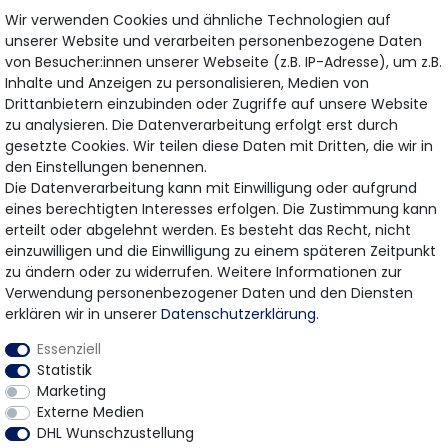
Wir verwenden Cookies und ähnliche Technologien auf
unserer Website und verarbeiten personenbezogene Daten
ABONNIEREN
von Besucher:innen unserer Webseite (z.B. IP-Adresse), um z.B.
Inhalte und Anzeigen zu personalisieren, Medien von
Drittanbietern einzubinden oder Zugriffe auf unsere Website
Hiermit bestätige ich, dass ich die
Daten­schutz­erklärung
gelesen habe.
zu analysieren. Die Datenverarbeitung erfolgt erst durch
Meine Einwilligung kann ich jederzeit widerrufen.
gesetzte Cookies. Wir teilen diese Daten mit Dritten, die wir in
den Einstellungen benennen.
Die Datenverarbeitung kann mit Einwilligung oder aufgrund
eines berechtigten Interesses erfolgen. Die Zustimmung kann
Bezahlung & Versand
erteilt oder abgelehnt werden. Es besteht das Recht, nicht
einzuwilligen und die Einwilligung zu einem späteren Zeitpunkt
Wir bieten Ihnen viele Möglichkeiten einer sicheren
zu ändern oder zu widerrufen. Weitere Informationen zur
Bezahlung.
Verwendung personenbezogener Daten und den Diensten
erklären wir in unserer
Daten­schutz­erklärung
.
Essenziell
Statistik
Marketing
Externe Medien
DHL Wunschzustellung