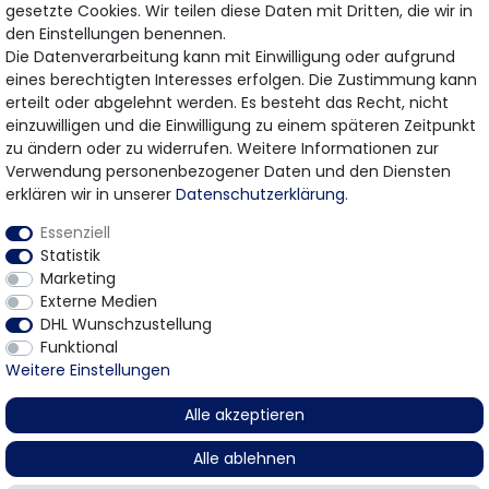
gesetzte Cookies. Wir teilen diese Daten mit Dritten, die wir in
den Einstellungen benennen.
Hiermit bestätige ich, dass ich die
Daten­schutz­erklärung
gelesen habe.
Die Datenverarbeitung kann mit Einwilligung oder aufgrund
Meine Einwilligung kann ich jederzeit widerrufen.
eines berechtigten Interesses erfolgen. Die Zustimmung kann
erteilt oder abgelehnt werden. Es besteht das Recht, nicht
einzuwilligen und die Einwilligung zu einem späteren Zeitpunkt
zu ändern oder zu widerrufen. Weitere Informationen zur
Bezahlung & Versand
Verwendung personenbezogener Daten und den Diensten
erklären wir in unserer
Daten­schutz­erklärung
.
Wir bieten Ihnen viele Möglichkeiten einer sicheren
Essenziell
Bezahlung.
Statistik
Marketing
Externe Medien
DHL Wunschzustellung
Funktional
Weitere Einstellungen
* Gilt für Lieferungen innerhalb Deutschlands
Alle akzeptieren
© 2026 Gomer Trading GmbH / Alle Rechte vorbehalten.
Alle ablehnen