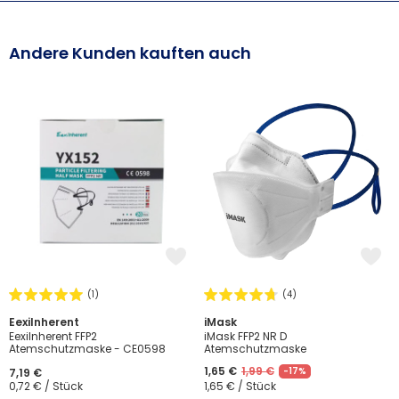
Andere Kunden kauften auch
(1)
(4)
EexiInherent
iMask
EexiInherent FFP2
iMask FFP2 NR D
Atemschutzmaske - CE0598
Atemschutzmaske
1,65 €
1,99 €
-17%
7,19 €
0,72 € / Stück
1,65 € / Stück