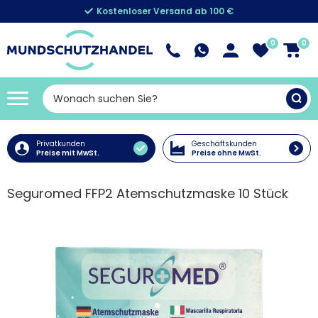
Kostenloser Versand ab 100 €
0
0
Privatkunden
Geschäftskunden
Preise mit MwSt.
Preise ohne MwSt.
Seguromed FFP2 Atemschutzmaske 10 Stück