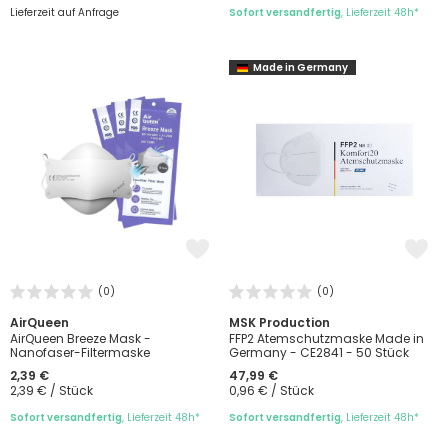
Lieferzeit auf Anfrage
Sofort versandfertig
, Lieferzeit 48h*
Made in Germany
(0)
(0)
AirQueen
MSK Production
AirQueen Breeze Mask -
FFP2 Atemschutzmaske Made in
Nanofaser-Filtermaske
Germany - CE2841 - 50 Stück
2,39 €
47,99 €
2,39 € / Stück
0,96 € / Stück
Sofort versandfertig
, Lieferzeit 48h*
Sofort versandfertig
, Lieferzeit 48h*