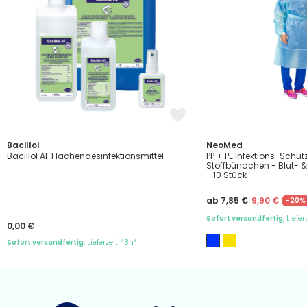
Bacillol
NeoMed
Bacillol AF Flächendesinfektionsmittel
PP + PE Infektions-Schutz
Stoffbündchen - Blut- & 
- 10 Stück
ab 7,85 €
9,90 €
-20%
Sofort versandfertig
, Liefe
0,00 €
Sofort versandfertig
, Lieferzeit 48h*