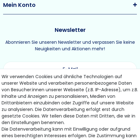
Mein Konto
Newsletter
Abonnieren Sie unseren Newsletter und verpassen Sie keine
Neuigkeiten und Aktionen mehr!
Wir verwenden Cookies und ähnliche Technologien auf
unserer Website und verarbeiten personenbezogene Daten
ABONNIEREN
von Besucher:innen unserer Webseite (z.B. IP-Adresse), um z.B.
Inhalte und Anzeigen zu personalisieren, Medien von
Drittanbietern einzubinden oder Zugriffe auf unsere Website
Hiermit bestätige ich, dass ich die
Daten­schutz­erklärung
gelesen habe.
zu analysieren. Die Datenverarbeitung erfolgt erst durch
Meine Einwilligung kann ich jederzeit widerrufen.
gesetzte Cookies. Wir teilen diese Daten mit Dritten, die wir in
den Einstellungen benennen.
Die Datenverarbeitung kann mit Einwilligung oder aufgrund
eines berechtigten Interesses erfolgen. Die Zustimmung kann