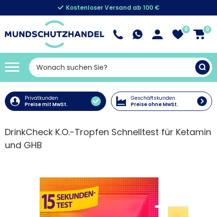
Kostenloser Versand ab 100 €
0
0
Privatkunden
Geschäftskunden
Preise mit MwSt.
Preise ohne MwSt.
DrinkCheck K.O.-Tropfen Schnelltest für Ketamin
und GHB