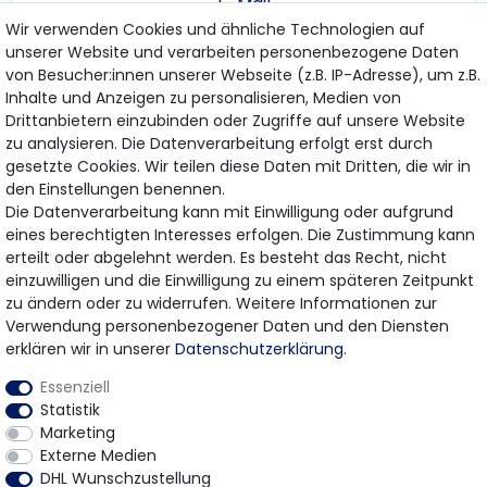
Wir verwenden Cookies und ähnliche Technologien auf
unserer Website und verarbeiten personenbezogene Daten
ABONNIEREN
von Besucher:innen unserer Webseite (z.B. IP-Adresse), um z.B.
Inhalte und Anzeigen zu personalisieren, Medien von
Drittanbietern einzubinden oder Zugriffe auf unsere Website
Hiermit bestätige ich, dass ich die
Daten­schutz­erklärung
gelesen habe.
zu analysieren. Die Datenverarbeitung erfolgt erst durch
Meine Einwilligung kann ich jederzeit widerrufen.
gesetzte Cookies. Wir teilen diese Daten mit Dritten, die wir in
den Einstellungen benennen.
Die Datenverarbeitung kann mit Einwilligung oder aufgrund
eines berechtigten Interesses erfolgen. Die Zustimmung kann
Bezahlung & Versand
erteilt oder abgelehnt werden. Es besteht das Recht, nicht
einzuwilligen und die Einwilligung zu einem späteren Zeitpunkt
Wir bieten Ihnen viele Möglichkeiten einer sicheren
zu ändern oder zu widerrufen. Weitere Informationen zur
Bezahlung.
Verwendung personenbezogener Daten und den Diensten
erklären wir in unserer
Daten­schutz­erklärung
.
Essenziell
Statistik
Marketing
Externe Medien
DHL Wunschzustellung