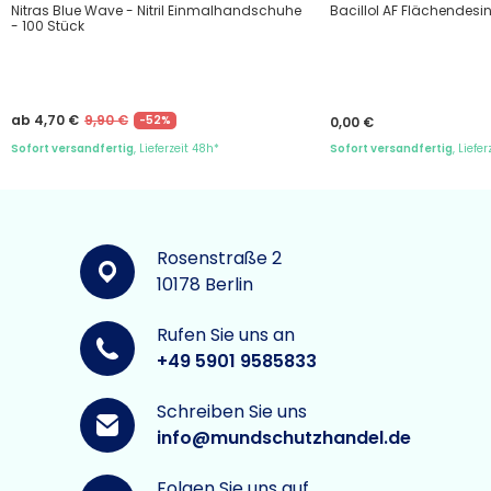
Nitras Blue Wave - Nitril Einmalhandschuhe
Bacillol AF Flächendesin
- 100 Stück
ab 4,70 €
9,90 €
-52%
0,00 €
Sofort versandfertig
, Lieferzeit 48h*
Sofort versandfertig
, Liefe
Rosenstraße 2
10178 Berlin
Rufen Sie uns an
+49 5901 9585833
Schreiben Sie uns
info@mundschutzhandel.de
Folgen Sie uns auf