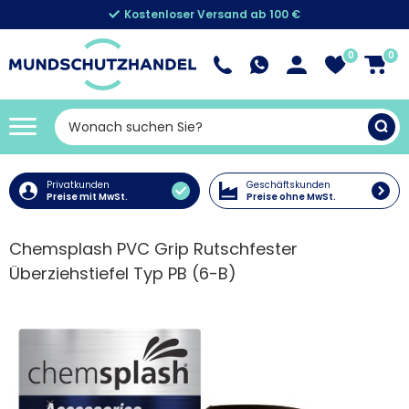
Kostenloser Versand ab 100 €
0
0
Privatkunden
Geschäftskunden
Preise mit MwSt.
Preise ohne MwSt.
Chemsplash PVC Grip Rutschfester
Überziehstiefel Typ PB (6-B)