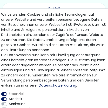
Wir verwenden Cookies und ähnliche Technologien auf
unserer Website und verarbeiten personenbezogene Daten
ABONNIEREN
von Besucher:innen unserer Webseite (z.B. IP-Adresse), um z.B.
Inhalte und Anzeigen zu personalisieren, Medien von
Drittanbietern einzubinden oder Zugriffe auf unsere Website
Hiermit bestätige ich, dass ich die
Daten­schutz­erklärung
gelesen habe.
zu analysieren. Die Datenverarbeitung erfolgt erst durch
Meine Einwilligung kann ich jederzeit widerrufen.
gesetzte Cookies. Wir teilen diese Daten mit Dritten, die wir in
den Einstellungen benennen.
Die Datenverarbeitung kann mit Einwilligung oder aufgrund
eines berechtigten Interesses erfolgen. Die Zustimmung kann
Bezahlung & Versand
erteilt oder abgelehnt werden. Es besteht das Recht, nicht
einzuwilligen und die Einwilligung zu einem späteren Zeitpunkt
Wir bieten Ihnen viele Möglichkeiten einer sicheren
zu ändern oder zu widerrufen. Weitere Informationen zur
Bezahlung.
Verwendung personenbezogener Daten und den Diensten
erklären wir in unserer
Daten­schutz­erklärung
.
Essenziell
Statistik
Marketing