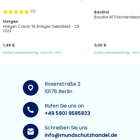
(3)
Bacillol
Bacillol AF Flächendesin
Hotgen
Hotgen Covid-19 Antigen Selbsttest - CE
0123
1,48 €
0,00 €
Sofort versandfertig
, Lieferzeit 48h*
Sofort versandfertig
, Liefe
Rosenstraße 2
10178 Berlin
Rufen Sie uns an
+49 5901 9585833
Schreiben Sie uns
info@mundschutzhandel.de