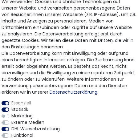
Wir verwenden Cookies und ähnliche Technologien auf
unserer Website und verarbeiten personenbezogene Daten
von Besucher:innen unserer Webseite (z.B. IP-Adresse), um z.B.
Inhalte und Anzeigen zu personalisieren, Medien von
Drittanbietern einzubinden oder Zugriffe auf unsere Website
ABONNIEREN
zu analysieren. Die Datenverarbeitung erfolgt erst durch
gesetzte Cookies. Wir teilen diese Daten mit Dritten, die wir in
den Einstellungen benennen.
Hiermit bestätige ich, dass ich die
Daten­schutz­erklärung
gelesen habe.
Die Datenverarbeitung kann mit Einwilligung oder aufgrund
Meine Einwilligung kann ich jederzeit widerrufen.
eines berechtigten Interesses erfolgen. Die Zustimmung kann
erteilt oder abgelehnt werden. Es besteht das Recht, nicht
einzuwilligen und die Einwilligung zu einem späteren Zeitpunkt
zu ändern oder zu widerrufen. Weitere Informationen zur
Bezahlung & Versand
Verwendung personenbezogener Daten und den Diensten
erklären wir in unserer
Daten­schutz­erklärung
.
Wir bieten Ihnen viele Möglichkeiten einer sicheren
Essenziell
Bezahlung.
Statistik
Marketing
Externe Medien
DHL Wunschzustellung
Funktional