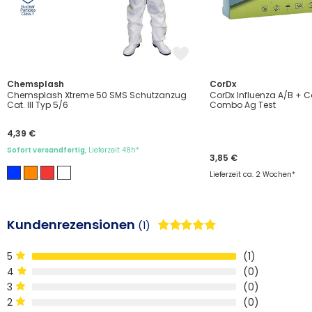
Chemsplash
CorDx
Chemsplash Xtreme 50 SMS Schutzanzug
CorDx Influenza A/B + 
Cat. III Typ 5/6
Combo Ag Test
4,39 €
Sofort versandfertig
, Lieferzeit 48h*
3,85 €
Lieferzeit ca. 2 Wochen*
Kundenrezensionen
(1)
5
1
4
0
3
0
2
0