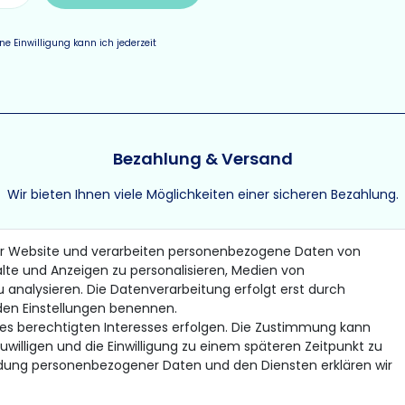
e Einwilligung kann ich jederzeit
Bezahlung & Versand
Wir bieten Ihnen viele Möglichkeiten einer sicheren Bezahlung.
er Website und verarbeiten personenbezogene Daten von
alte und Anzeigen zu personalisieren, Medien von
u analysieren. Die Datenverarbeitung erfolgt erst durch
* Gilt für Lieferungen innerhalb Deutschlands
n den Einstellungen benennen.
© 2026 Gomer Trading GmbH / Alle Rechte vorbehalten.
nes berechtigten Interesses erfolgen. Die Zustimmung kann
uwilligen und die Einwilligung zu einem späteren Zeitpunkt zu
ndung personenbezogener Daten und den Diensten erklären wir