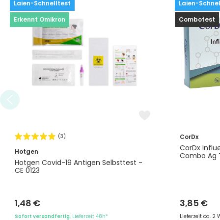
Laien-Schnelltest
Laien-Schnel
Erkennt Omikron
Combotest
(3)
CorDx
CorDx Influ
Hotgen
Combo Ag 
Hotgen Covid-19 Antigen Selbsttest -
CE 0123
1,48 €
3,85 €
Sofort versandfertig
, Lieferzeit 48h*
Lieferzeit ca. 2