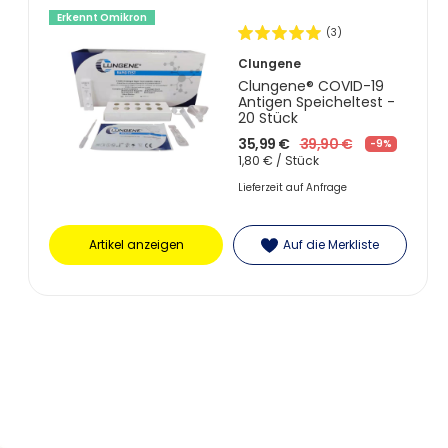
Erkennt Omikron
(3)
Clungene
Clungene® COVID-19
Antigen Speicheltest -
20 Stück
35,99 €
39,90 €
-9%
1,80 € / Stück
Lieferzeit auf Anfrage
Artikel anzeigen
Auf die Merkliste