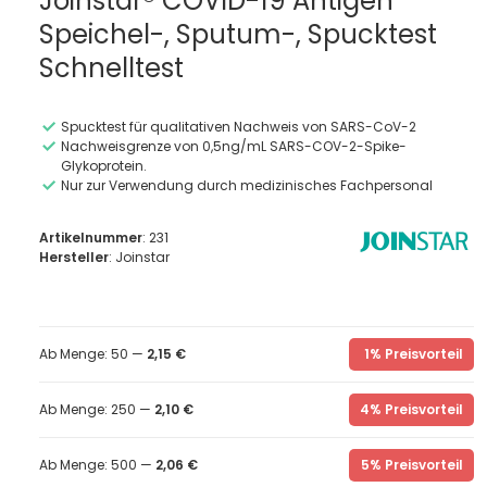
Joinstar® COVID-19 Antigen
Speichel-, Sputum-, Spucktest
Schnelltest
Spucktest für qualitativen Nachweis von SARS-CoV-2
Nachweisgrenze von 0,5ng/mL SARS-COV-2-Spike-
Glykoprotein.
Nur zur Verwendung durch medizinisches Fachpersonal
Artikelnummer
: 231
Hersteller
: Joinstar
Ab Menge: 50 —
2,15 €
1% Preisvorteil
Ab Menge: 250 —
2,10 €
4% Preisvorteil
Ab Menge: 500 —
2,06 €
5% Preisvorteil