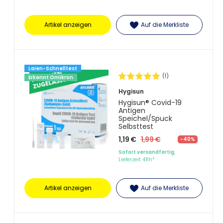
Artikel anzeigen
Auf die Merkliste
Laien-Schnelltest
(1)
Erkennt Omikron
Hygisun
Hygisun® Covid-19
Antigen
Speichel/Spuck
Selbsttest
1,19 €
1,99 €
-40%
Sofort versandfertig
,
Lieferzeit 48h*
Artikel anzeigen
Auf die Merkliste