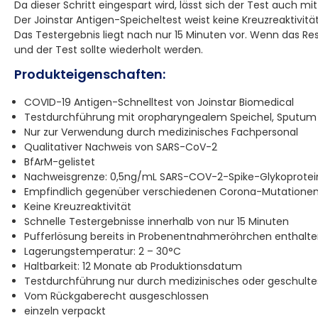
Da dieser Schritt eingespart wird, lässt sich der Test auch m
Der Joinstar Antigen-Speicheltest weist keine Kreuzreaktivi
Das Testergebnis liegt nach nur 15 Minuten vor. Wenn das Res
und der Test sollte wiederholt werden.
Produkteigenschaften:
COVID-19 Antigen-Schnelltest von Joinstar Biomedical
Testdurchführung mit oropharyngealem Speichel, Sputum 
Nur zur Verwendung durch medizinisches Fachpersonal
Qualitativer Nachweis von SARS-CoV-2
BfArM-gelistet
Nachweisgrenze: 0,5ng/mL SARS-COV-2-Spike-Glykoprotei
Empfindlich gegenüber verschiedenen Corona-Mutatione
Keine Kreuzreaktivität
Schnelle Testergebnisse innerhalb von nur 15 Minuten
Pufferlösung bereits in Probenentnahmeröhrchen enthalt
Lagerungstemperatur: 2 – 30°C
Haltbarkeit: 12 Monate ab Produktionsdatum
Testdurchführung nur durch medizinisches oder geschulte
Vom Rückgaberecht ausgeschlossen
einzeln verpackt