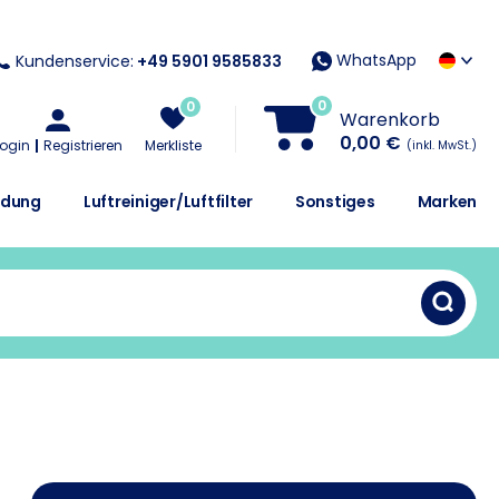
WhatsApp
Kundenservice:
+49 5901 9585833
0
0
Warenkorb
0,00 €
Login
Registrieren
Merkliste
(inkl. MwSt.)
idung
Luftreiniger/Luftfilter
Sonstiges
Marken