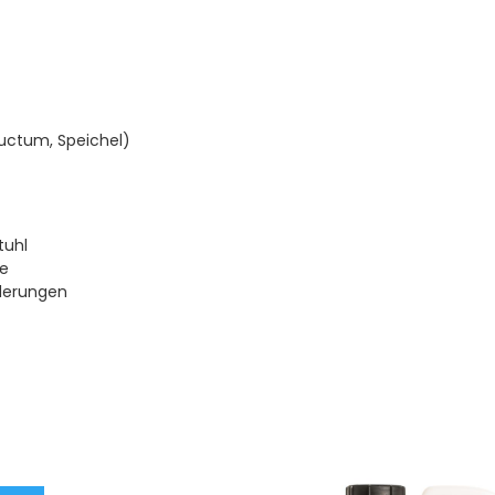
uctum, Speichel)
tuhl
me
nderungen