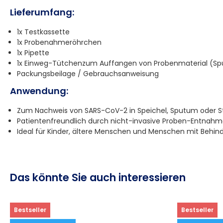
Lieferumfang:
1x Testkassette
1x Probenahmeröhrchen
1x Pipette
1x Einweg-Tütchenzum Auffangen von Probenmaterial (Sp
Packungsbeilage / Gebrauchsanweisung
Anwendung:
Zum Nachweis von SARS-CoV-2 in Speichel, Sputum oder S
Patientenfreundlich durch nicht-invasive Proben-Entnah
Ideal für Kinder, ältere Menschen und Menschen mit Behi
Das könnte Sie auch interessieren
Bestseller
Bestseller